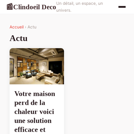
Un détail, un espace, un
Clindoeil Deco
📰
univers.
Accueil
› Actu
Actu
Votre maison
perd de la
chaleur voici
une solution
efficace et