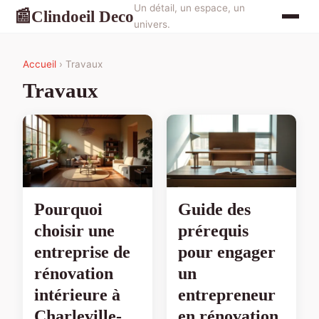
Un détail, un espace, un
Clindoeil Deco
📰
univers.
Accueil
› Travaux
Travaux
Pourquoi
Guide des
choisir une
prérequis
entreprise de
pour engager
rénovation
un
intérieure à
entrepreneur
Charleville-
en rénovation