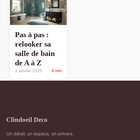
Pas à pas :
relooker sa
salle de bain
de A à Z
2 janvier 2025
6 min
Clindoeil Deco
Un détail, un espace, un univers.