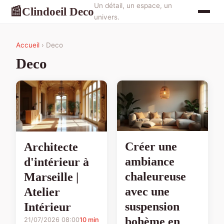
Un détail, un espace, un
Clindoeil Deco
📰
univers.
Accueil
› Deco
Deco
Créer une
Architecte
ambiance
d'intérieur à
chaleureuse
Marseille |
avec une
Atelier
suspension
Intérieur
bohème en
21/07/2026 08:00
10 min