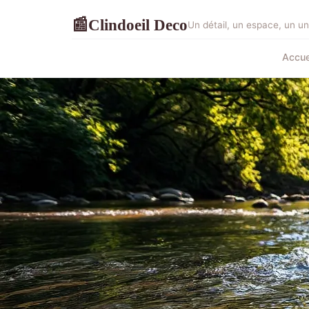
Clindoeil Deco
📰
Un détail, un espace, un un
Accue