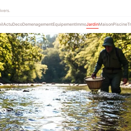
ivers.
il
Actu
Deco
Demenagement
Equipement
Immo
Jardin
Maison
Piscine
T