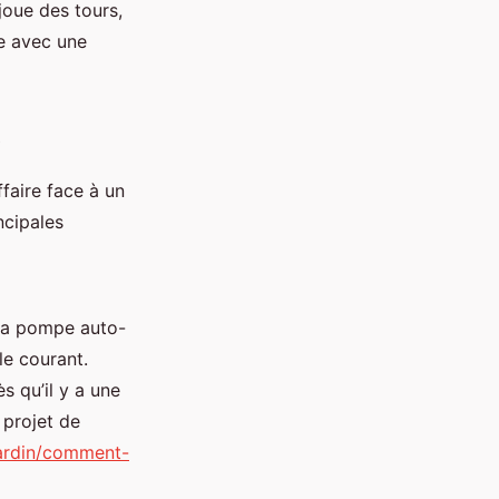
 joue des tours,
e avec une
e
ffaire face à un
ncipales
, la pompe auto-
le courant.
s qu’il y a une
 projet de
jardin/comment-