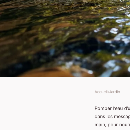
Accueil
›
Jardin
JARDIN
Astuces pratiques pou
Pomper l’eau d’u
dans les message
d’une rivière rapide
main, pour nourr