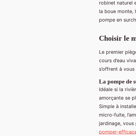
robinet naturel e
la boue monte, 
Arielle
•
13/03/2026 13:42
•
10 min de lecture
pompe en surchau
Choisir le 
Le premier piège
cours d’eau viva
s’offrent à vous
La pompe de su
Idéale si la riv
amorçante se pla
Simple à install
micro-fuite, l’
jardinage, vous
pomper-efficace