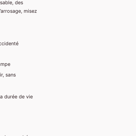
 sable, des
’arrosage, misez
accidenté
pompe
r, sans
la durée de vie