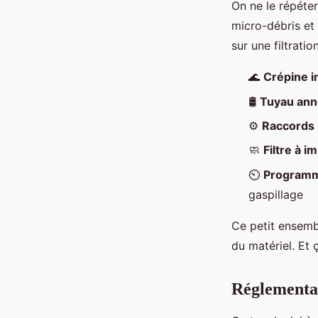
On ne le répéter
micro-débris et
sur une filtrati
🌊
Crépine i
🛢️
Tuyau ann
⚙️
Raccords 
🧼
Filtre à i
⏲️
Programm
gaspillage
Ce petit ensem
du matériel. Et ç
Réglementat