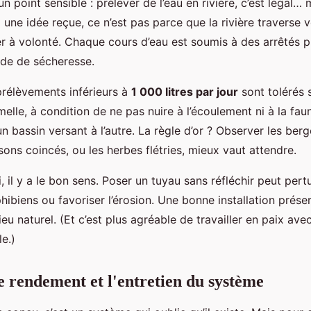
un point sensible : prélever de l’eau en rivière, c’est légal…
une idée reçue, ce n’est pas parce que la rivière traverse v
er à volonté. Chaque cours d’eau est soumis à des arrêtés p
ode de sécheresse.
prélèvements inférieurs à
1 000 litres par jour
sont tolérés 
melle, à condition de ne pas nuire à l’écoulement ni à la fau
un bassin versant à l’autre. La règle d’or ? Observer les berge
sons coincés, ou les herbes flétries, mieux vaut attendre.
, il y a le bon sens. Poser un tuyau sans réfléchir peut pertur
hibiens ou favoriser l’érosion. Une bonne installation prése
ieu naturel. (Et c’est plus agréable de travailler en paix ave
le.)
e rendement et l'entretien du système