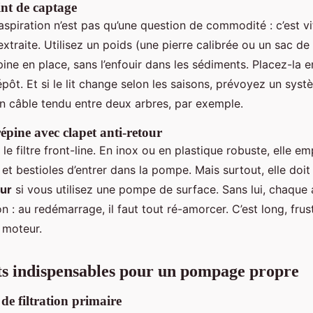
int de captage
’aspiration n’est pas qu’une question de commodité : c’est vi
 extraite. Utilisez un poids (une pierre calibrée ou un sac de
pine en place, sans l’enfouir dans les sédiments. Placez-la en
ôt. Et si le lit change selon les saisons, prévoyez un sys
un câble tendu entre deux arbres, par exemple.
répine avec clapet anti-retour
t le filtre front-line. En inox ou en plastique robuste, elle e
s et bestioles d’entrer dans la pompe. Mais surtout, elle doit
our
si vous utilisez une pompe de surface. Sans lui, chaque a
on : au redémarrage, il faut tout ré-amorcer. C’est long, frust
 moteur.
s indispensables pour un pompage propre
 de filtration primaire