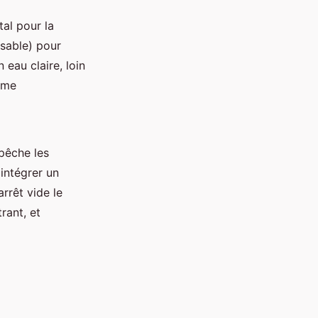
tal pour la
 sable) pour
 eau claire, loin
tème
mpêche les
 intégrer un
rrêt vide le
rant, et