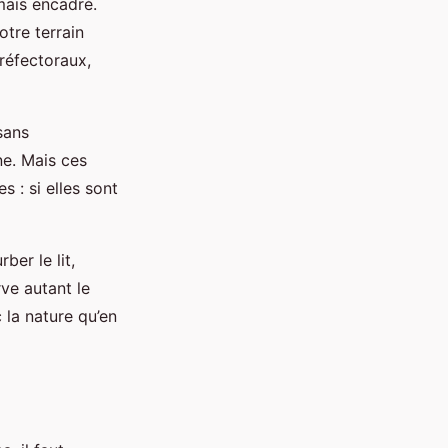
 mais encadré.
otre terrain
réfectoraux,
sans
ne. Mais ces
s : si elles sont
ber le lit,
rve autant le
c la nature qu’en