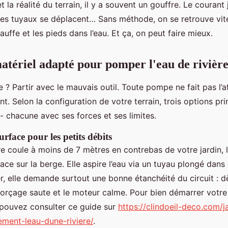
t la réalité du terrain, il y a souvent un gouffre. Le courant
les tuyaux se déplacent… Sans méthode, on se retrouve vit
ffe et les pieds dans l’eau. Et ça, on peut faire mieux.
matériel adapté pour pomper l'eau de rivièr
 ? Partir avec le mauvais outil. Toute pompe ne fait pas l’a
nt. Selon la configuration de votre terrain, trois options pri
 - chacune avec ses forces et ses limites.
rface pour les petits débits
ière coule à moins de 7 mètres en contrebas de votre jardin
ce sur la berge. Elle aspire l’eau via un tuyau plongé dans 
er, elle demande surtout une bonne étanchéité du circuit : dè
amorçage saute et le moteur calme. Pour bien démarrer votre
 pouvez consulter ce guide sur
https://clindoeil-deco.com/
ment-leau-dune-riviere/
.