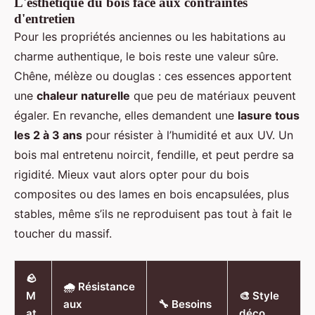
L'esthétique du bois face aux contraintes
d'entretien
Pour les propriétés anciennes ou les habitations au
charme authentique, le bois reste une valeur sûre.
Chêne, mélèze ou douglas : ces essences apportent
une
chaleur naturelle
que peu de matériaux peuvent
égaler. En revanche, elles demandent une
lasure tous
les 2 à 3 ans
pour résister à l’humidité et aux UV. Un
bois mal entretenu noircit, fendille, et peut perdre sa
rigidité. Mieux vaut alors opter pour du bois
composites ou des lames en bois encapsulées, plus
stables, même s’ils ne reproduisent pas tout à fait le
toucher du massif.
🪨
🌧️ Résistance
M
🎨 Style
aux
🔧 Besoins
at
déco