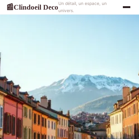
Un détail, un espace, un
Clindoeil Deco
📰
univers.