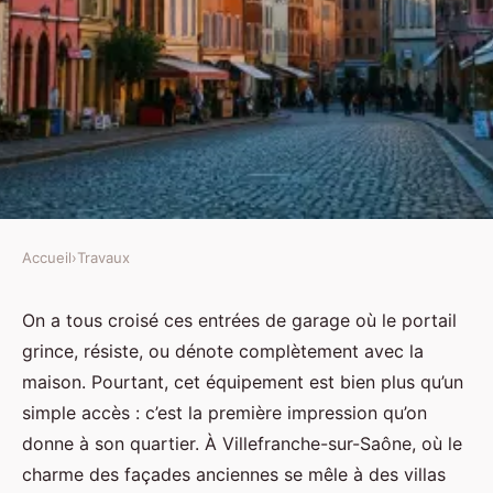
Accueil
›
Travaux
TRAVAUX
Équipement optimal pour
On a tous croisé ces entrées de garage où le portail
grince, résiste, ou dénote complètement avec la
Villefranche-sur-Saône : guide
maison. Pourtant, cet équipement est bien plus qu’un
d'achat et d'installation
simple accès : c’est la première impression qu’on
donne à son quartier. À Villefranche-sur-Saône, où le
Auberte
•
30/03/2026 09:58
•
10 min de lecture
charme des façades anciennes se mêle à des villas