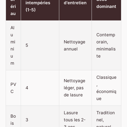
intempéries
d'entretien
éri
dominant
(1-5)
au
Al
u
Contemp
mi
Nettoyage
orain,
5
ni
annuel
minimalis
u
te
m
Classique
Nettoyage
PV
,
4
léger, pas
C
économiq
de lasure
ue
Lasure
Tradition
Bo
3
tous les 2-
nel,
is
3 ans
naturel