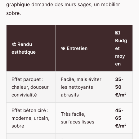
graphique demande des murs sages, un mobilier
sobre.
💶
Budg
🎨 Rendu
🧼 Entretien
et
esthétique
moy
en
Effet parquet :
Facile, mais éviter
35-
chaleur, douceur,
les nettoyants
50
convivialité
abrasifs
€/m²
Effet béton ciré :
45-
Très facile,
moderne, urbain,
65
surfaces lisses
sobre
€/m²