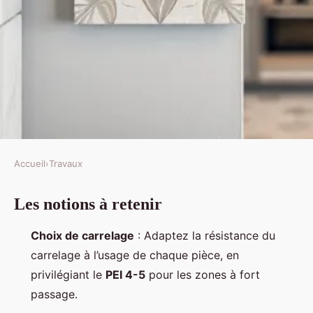
Accueil
›
Travaux
TRAVAUX
Les notions à retenir
Les 10 meilleurs conseils pour
sélectionner votre carrelage
Choix de carrelage
: Adaptez la résistance du
intérieur
carrelage à l’usage de chaque pièce, en
privilégiant le
PEI 4-5
pour les zones à fort
Auberte
•
09/03/2026 12:07
•
11 min de lecture
passage.