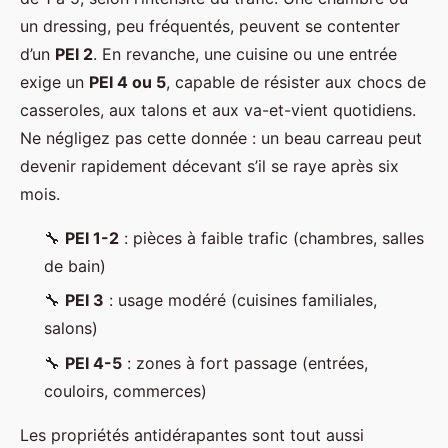
un dressing, peu fréquentés, peuvent se contenter
d’un
PEI 2
. En revanche, une cuisine ou une entrée
exige un
PEI 4 ou 5
, capable de résister aux chocs de
casseroles, aux talons et aux va-et-vient quotidiens.
Ne négligez pas cette donnée : un beau carreau peut
devenir rapidement décevant s’il se raye après six
mois.
🔧
PEI 1-2
: pièces à faible trafic (chambres, salles
de bain)
🔧
PEI 3
: usage modéré (cuisines familiales,
salons)
🔧
PEI 4-5
: zones à fort passage (entrées,
couloirs, commerces)
Les propriétés antidérapantes sont tout aussi