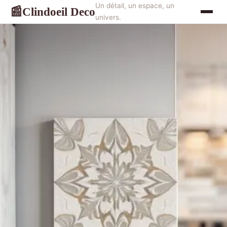
Un détail, un espace, un
Clindoeil Deco
📰
univers.