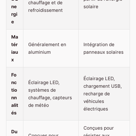
chauffage et de
ne
solaire
refroidissement
rgi
e
Ma
tér
Généralement en
Intégration de
iau
aluminium
panneaux solaires
x
Fo
Éclairage LED,
nc
Éclairage LED,
chargement USB,
tio
systèmes de
recharge de
nn
chauffage, capteurs
véhicules
alit
de météo
électriques
és
Conçues pour
Du
Conçues pour
résister aux