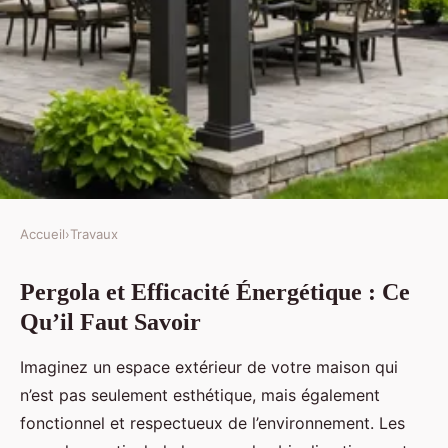
Accueil
›
Travaux
TRAVAUX
Pergola et Efficacité Énergétique : Ce
Pergola et efficacité énergétique
Qu’il Faut Savoir
: ce qu'il faut savoir
Imaginez un espace extérieur de votre maison qui
Alexandre
•
2 janvier 2025
•
5 min de lecture
n’est pas seulement esthétique, mais également
fonctionnel et respectueux de l’environnement. Les