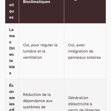
Bioclimatiques
sti
qu
es
La
me
s
Oui, pour réguler la
Oui, avec
Ori
lumière et la
intégration de
en
ventilation
panneaux solaires
ta
ble
s
Éc
on
Réduction de la
om
Génération
dépendance aux
ies
d’électricité à
systèmes de
d’É
partir de l’énergie