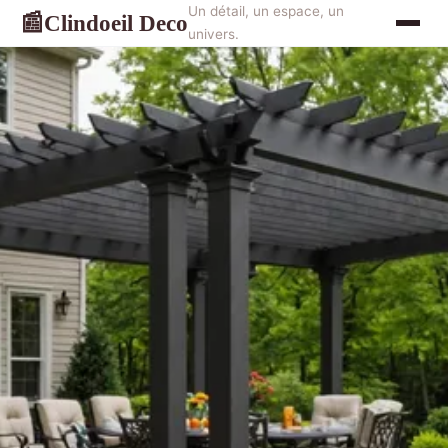
Un détail, un espace, un
Clindoeil Deco
📰
univers.