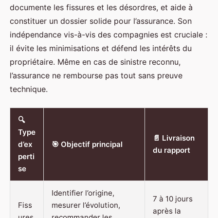
documente les fissures et les désordres, et aide à
constituer un dossier solide pour l’assurance. Son
indépendance vis-à-vis des compagnies est cruciale :
il évite les minimisations et défend les intérêts du
propriétaire. Même en cas de sinistre reconnu,
l’assurance ne rembourse pas tout sans preuve
technique.
🔍
Type
📄 Livraison
d’ex
🎯 Objectif principal
du rapport
perti
se
Identifier l’origine,
7 à 10 jours
Fiss
mesurer l’évolution,
après la
ures
recommander les