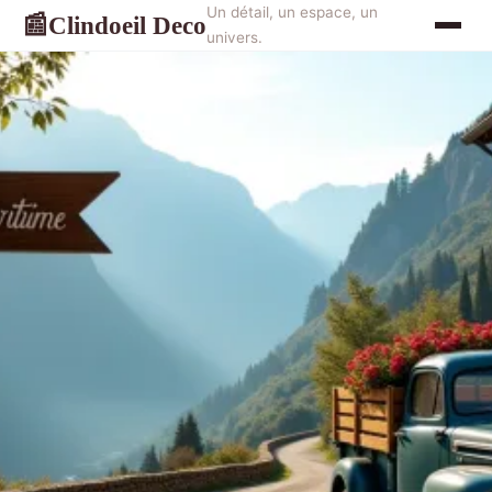
Un détail, un espace, un
Clindoeil Deco
📰
univers.