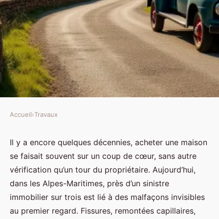
Accueil
›
Travaux
TRAVAUX
Trouver un expert en bâtiment
Il y a encore quelques décennies, acheter une maison
se faisait souvent sur un coup de cœur, sans autre
dans les Alpes-Maritimes pour
vérification qu’un tour du propriétaire. Aujourd’hui,
conseils et diagnostics
dans les Alpes-Maritimes, près d’un sinistre
immobilier sur trois est lié à des malfaçons invisibles
Auberte
•
04/03/2026 08:25
•
13 min de lecture
au premier regard. Fissures, remontées capillaires,