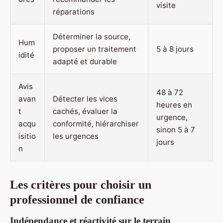
visite
réparations
Déterminer la source,
Hum
proposer un traitement
5 à 8 jours
idité
adapté et durable
Avis
48 à 72
avan
Détecter les vices
heures en
t
cachés, évaluer la
urgence,
acqu
conformité, hiérarchiser
sinon 5 à 7
isitio
les urgences
jours
n
Les critères pour choisir un
professionnel de confiance
Indépendance et réactivité sur le terrain